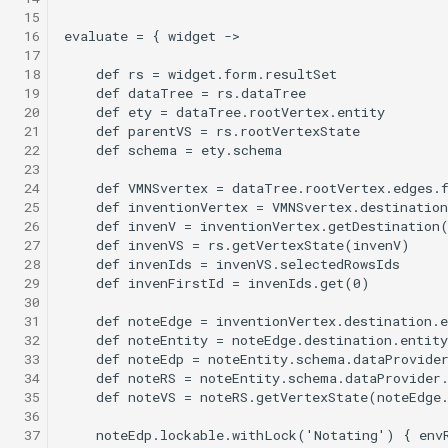
g
 15
 16
s
 17
 18
e
 19
 20
a
 21
 22
r
 23
 24
c
 25
 26
h
 27
 28
 29
 30
 31
 32
 33
 34
 35
 36
 37