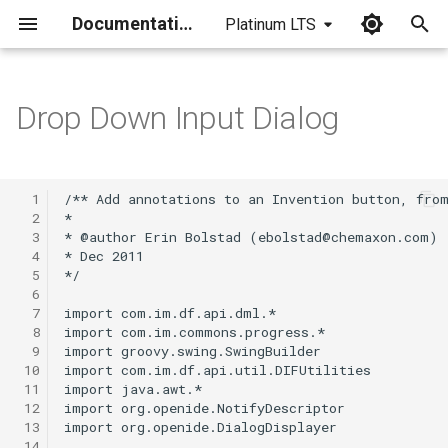
Documentation
Platinum LTS
I
n
Drop Down Input Dialog
i
t
  1
i
  2
  3
a
  4
  5
l
  6
  7
i
  8
  9
z
 10
 11
i
 12
 13
n
 14